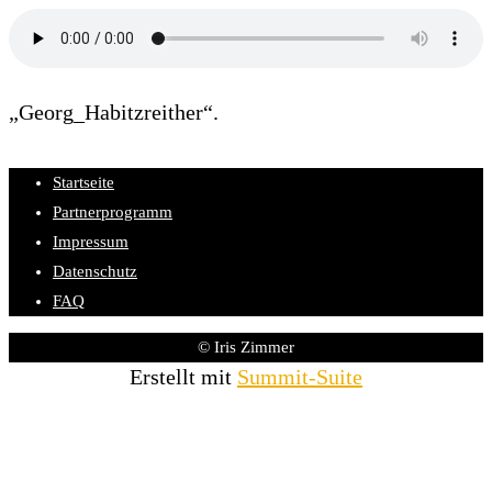
„Georg_Habitzreither“.
Startseite
Partnerprogramm
Impressum
Datenschutz
FAQ
© Iris Zimmer
Erstellt mit
Summit-Suite