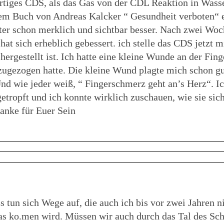
rtiges CDS, als das Gas von der CDL Reaktion in Wasse
s dem Buch von Andreas Kalcker “ Gesundheit verboten“
er schon merklich und sichtbar besser. Nach zwei Wo
t sich erheblich gebessert. ich stelle das CDS jetzt m
s hergestellt ist. Ich hatte eine kleine Wunde an der Fin
zugezogen hatte. Die kleine Wund plagte mich schon g
nd wie jeder weiß, “ Fingerschmerz geht an’s Herz“. Ic
ropft und ich konnte wirklich zuschauen, wie sie sic
danke für Euer Sein
Es tun sich Wege auf, die auch ich bis vor zwei Jahren n
,was ko.men wird. Müssen wir auch durch das Tal des Sch