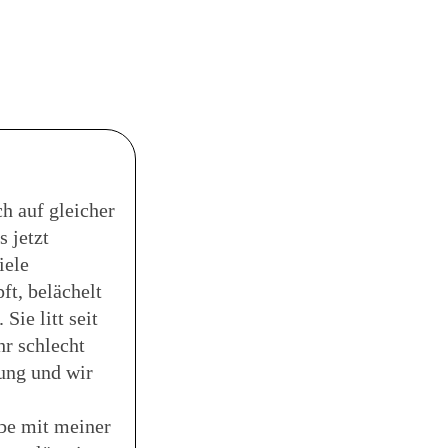
h auf gleicher
 jetzt
iele
t, belächelt
Sie litt seit
r schlecht
ung und wir
be mit meiner