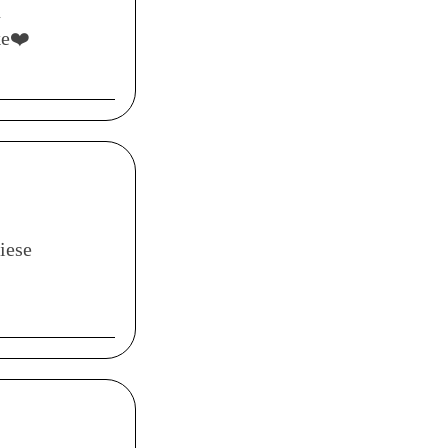
n
ke❤️
iese