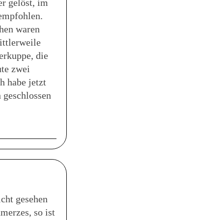
r gelöst, im
 empfohlen.
chen waren
ittlerweile
gerkuppe, die
ute zwei
h habe jetzt
h geschlossen
icht gesehen
merzes, so ist