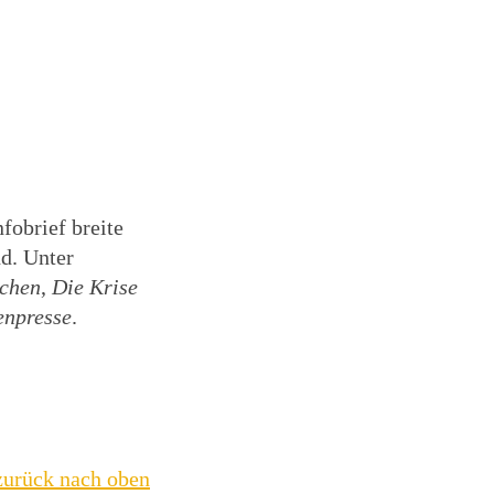
fobrief breite
nd. Unter
ichen
,
Die Krise
enpresse
.
zurück nach oben